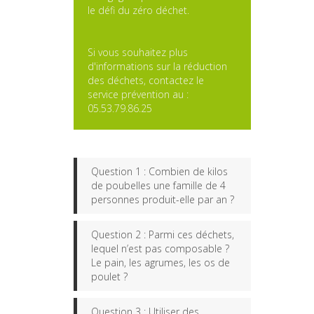
le défi du zéro déchet.
Si vous souhaitez plus
d'informations sur la réduction
des déchets, contactez le
service prévention au :
05.53.79.86.25
Question 1 : Combien de kilos
de poubelles une famille de 4
personnes produit-elle par an ?
Réponse : 1,5 tonne en
Question 2 : Parmi ces déchets,
moyenne !
lequel n’est pas composable ?
Le pain, les agrumes, les os de
poulet ?
Dans ces poubelles on retrouve
plus de 30 % de déchets
Réponse : les os de poulet car
Question 3 : Utiliser des