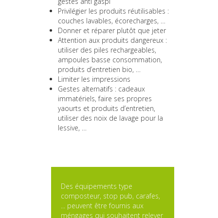
gestes anti gaspi
Privilégier les produits réutilisables :
couches lavables, écorecharges, …
Donner et réparer plutôt que jeter
Attention aux produits dangereux :
utiliser des piles rechargeables,
ampoules basse consommation,
produits d’entretien bio, …
Limiter les impressions
Gestes alternatifs : cadeaux
immatériels, faire ses propres
yaourts et produits d’entretien,
utiliser des noix de lavage pour la
lessive, …
Des équipements type
composteur, stop pub, carafes,
... peuvent être fournis aux
méngages qui souhaitent relever