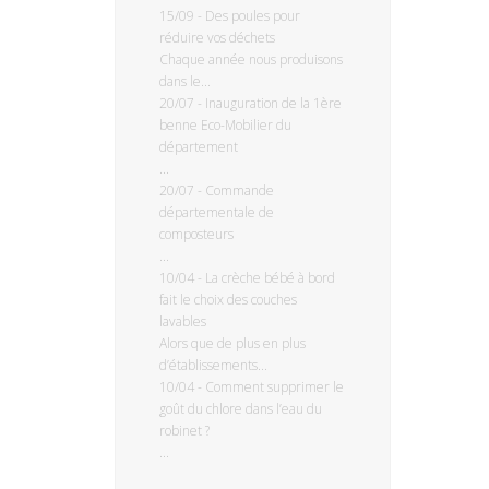
15/09
-
Des poules pour
réduire vos déchets
Chaque année nous produisons
dans le...
20/07
-
Inauguration de la 1ère
benne Eco-Mobilier du
département
...
20/07
-
Commande
départementale de
composteurs
...
10/04
-
La crèche bébé à bord
fait le choix des couches
lavables
Alors que de plus en plus
d’établissements...
10/04
-
Comment supprimer le
goût du chlore dans l’eau du
robinet ?
...