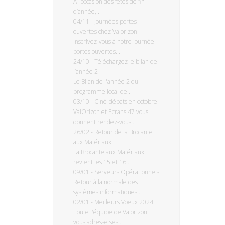
À l’occasion des fêtes de fin
d’année,...
04/11
-
Journées portes
ouvertes chez Valorizon
Inscrivez-vous à notre journée
portes ouvertes...
24/10
-
Téléchargez le bilan de
l’année 2
Le Bilan de l'année 2 du
programme local de...
03/10
-
Ciné-débats en octobre
ValOrizon et Ecrans 47 vous
donnent rendez-vous...
26/02
-
Retour de la Brocante
aux Matériaux
La Brocante aux Matériaux
revient les 15 et 16...
09/01
-
Serveurs Opérationnels
Retour à la normale des
systèmes informatiques...
02/01
-
Meilleurs Voeux 2024
Toute l'équipe de Valorizon
vous adresse ses...