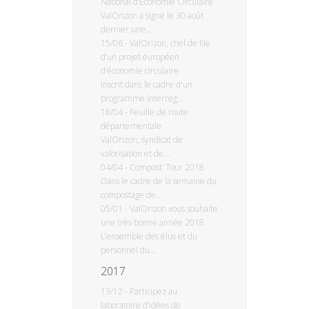
National d’Economie Circulaire
ValOrizon a signé le 30 août
dernier une...
15/06
-
ValOrizon, chef de file
d’un projet européen
d’économie circulaire
Inscrit dans le cadre d'un
programme Interreg...
18/04
-
Feuille de route
départementale
ValOrizon, syndicat de
valorisation et de...
04/04
-
Compost’ Tour 2018
Dans le cadre de la semaine du
compostage de...
05/01
-
ValOrizon vous souhaite
une très bonne année 2018
L’ensemble des élus et du
personnel du...
2017
13/12
-
Participez au
laboratoire d’idées de