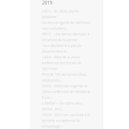
2019
24/12
-
En 2020, soyons
solidaires !
Les élus et agents de ValOrizon
vous souhaitent...
08/10
-
Une benne réemploi à
Miramont de Guyenne
1ère déchèterie à plat du
département et...
14/06
-
Bilan de la 2ème
conférence territoriale de
ValOrizon
Près de 100 personnes (élus,
associations,...
29/05
-
ValOrizon organise sa
2ème conférence territoriale le
5 juin !
Labellisé « Territoire zéro
déchet, zéro...
10/04
-
ValOrizon participe à la
semaine européenne du
compostage !