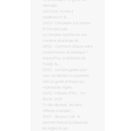
réemploi
ValOrizon, t’invite à
(re)découvrir le...
26/03
-
Composter à la maison :
le tuto pas à pas
Le Compost représente une
manière astucieuse de...
28/02
-
Comment réduire votre
consommation de plastique ?
Aujourd’hui, la réduction de
l’usage du...
05/02
-
Les bons gestes pour
trier vos déchets au quotidien
voici un guide pratique qui
reprend les règles...
03/02
-
Podcast 47FM – 1er
février 2025
Tri des déchets : les bons
réflexes à adopter,...
30/01
-
Banana Craft : le
premier festival qui bouscule
les règles du jeu