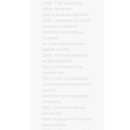
23/09
-
1 000 poules pour
réduire les déchets
Suite au succès de l’opération ...
03/08
-
Labellisation du Cluster
Economie circulaire et
valorisation des matériaux
recyclables
Le Conseil départemental a
labellisé en juillet...
25/06
-
ValOrizon partenaire
du festival Garorock
Pour sa 19ème édition, le
Garorock met...
27/04
-
ValOrizon participe au
1er Forum du REGAL en Lot-et-
Garonne
Pour lutter contre le gaspillage
alimentaire,...
06/02
-
Arrivée des bennes
éco-mobilier
Suite à la signature d'un contrat
départemental...