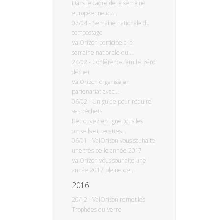
Dans le cadre de la semaine
européenne du...
07/04
-
Semaine nationale du
compostage
ValOrizon participe à la
semaine nationale du...
24/02
-
Conférence famille zéro
déchet
ValOrizon organise en
partenariat avec...
06/02
-
Un guide pour réduire
ses déchets
Retrouvez en ligne tous les
conseils et recettes...
06/01
-
ValOrizon vous souhaite
une très belle année 2017
ValOrizon vous souhaite une
année 2017 pleine de...
2016
20/12
-
ValOrizon remet les
Trophées du Verre
...