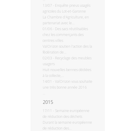
13/07
-
Enquête pneus usagés
agricoles du Lot-et-Garonne
La Chambre d'Agriculture, en
partenariat avec le...
01/06
-
Des sacs réutilisables
chez les commerçants des
centres villes
ValOrizon soutien l'action des la
fédération de...
02/03
-
Recyclage des meubles
usagers
Huit nouvelles bennes dédiées
à la collecte,...
14/01
-
ValOrizon vous souhaite
une très bonne année 2016
...
2015
17/11
-
Semaine européenne
de réduction des déchets
Durant la semaine européenne
de réduction des...