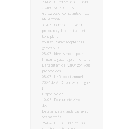
20/08
-
Gérer ses encombrants
: conseils et solutions
Gérez vos encombrants en Lot-
et-Garonne :...
31/07
-
Comment devenir un
pro du recyclage : astuces et
bons plans
Vous souhaitez adopter des
gestes plus...
28/07
-
Idées simples pour
limiter le gaspillage alimentaire
Dans cet article, ValOrizon vous
propose des...
08/07
-
Le Rapport Annuel
2024 de ValOrizon est en ligne
!
Disponible en...
10/06
-
Pour un été zéro
déchet
L’été arrive à grands pas, avec
ses marchés...
25/04
-
Donner une seconde
vie à tes objets : le guide du