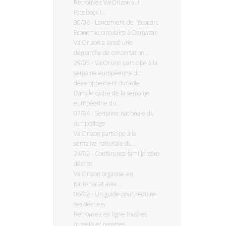
Retrouvez ValOrizon sur
Facebook !...
30/06
-
Lancement de l’écoparc
Economie circulaire à Damazan
ValOrizon a lancé une
démarche de concertation...
29/05
-
ValOrizon participe à la
semaine européenne du
développement durable
Dans le cadre de la semaine
européenne du...
07/04
-
Semaine nationale du
compostage
ValOrizon participe à la
semaine nationale du...
24/02
-
Conférence famille zéro
déchet
ValOrizon organise en
partenariat avec...
06/02
-
Un guide pour réduire
ses déchets
Retrouvez en ligne tous les
conseils et recettes...