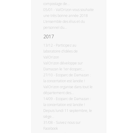
compostage de...
05/01
-
ValOrizon vous souhaite
une très bonne année 2018
L’ensemble des élus et du
personnel du...
2017
13/12
-
Participez au
laboratoire d’idées de
ValOrizon
ValOrizon développe sur
Damazan le 1er écoparc...
27/10
-
Ecoparc de Damazan :
la concertation est lancée !
ValOrizon organise dans tout le
département des...
14/09
-
Ecoparc de Damazan :
la concertation est lancée !
Depuis lundi 11 septembre, le
siège...
31/08
-
Suivez nous sur
Facebook