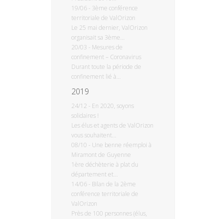
19/06
-
3ème conférence
territoriale de ValOrizon
Le 25 mai dernier, ValOrizon
organisait sa 3ème...
20/03
-
Mesures de
confinement – Coronavirus
Durant toute la période de
confinement lié à...
2019
24/12
-
En 2020, soyons
solidaires !
Les élus et agents de ValOrizon
vous souhaitent...
08/10
-
Une benne réemploi à
Miramont de Guyenne
1ère déchèterie à plat du
département et...
14/06
-
Bilan de la 2ème
conférence territoriale de
ValOrizon
Près de 100 personnes (élus,