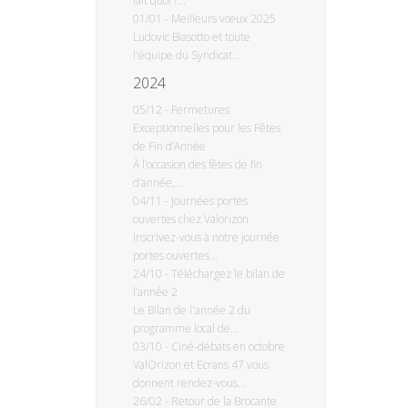
fait quoi ?...
01/01
-
Meilleurs vœux 2025
Ludovic Biasotto et toute
l'équipe du Syndicat...
2024
05/12
-
Fermetures
Exceptionnelles pour les Fêtes
de Fin d’Année
À l’occasion des fêtes de fin
d’année,...
04/11
-
Journées portes
ouvertes chez Valorizon
Inscrivez-vous à notre journée
portes ouvertes...
24/10
-
Téléchargez le bilan de
l’année 2
Le Bilan de l'année 2 du
programme local de...
03/10
-
Ciné-débats en octobre
ValOrizon et Ecrans 47 vous
donnent rendez-vous...
26/02
-
Retour de la Brocante