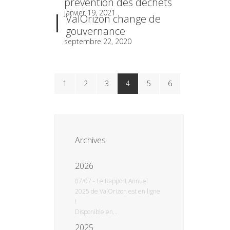
prévention des déchets
janvier 19, 2021
ValOrizon change de
gouvernance
septembre 22, 2020
1
2
3
4
5
6
Archives
2026
07/07
-
Le Rapport Annuel
2025 de ValOrizon est en ligne
!
Disponible en...
2025