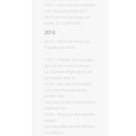
06/01
-
ValOrizon vous souhaite
une très belle année 2017
ValOrizon vous souhaite une
année 2017 pleine de...
2016
20/12
-
ValOrizon remet les
Trophées du Verre
...
13/07
-
Enquête pneus usagés
agricoles du Lot-et-Garonne
La Chambre d'Agriculture, en
partenariat avec le...
01/06
-
Des sacs réutilisables
chez les commerçants des
centres villes
ValOrizon soutien l'action des la
fédération de...
02/03
-
Recyclage des meubles
usagers
Huit nouvelles bennes dédiées
à la collecte,...