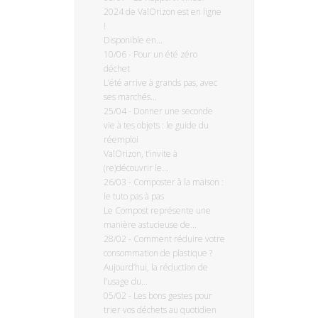
2024 de ValOrizon est en ligne
!
Disponible en...
10/06
-
Pour un été zéro
déchet
L’été arrive à grands pas, avec
ses marchés...
25/04
-
Donner une seconde
vie à tes objets : le guide du
réemploi
ValOrizon, t’invite à
(re)découvrir le...
26/03
-
Composter à la maison :
le tuto pas à pas
Le Compost représente une
manière astucieuse de...
28/02
-
Comment réduire votre
consommation de plastique ?
Aujourd’hui, la réduction de
l’usage du...
05/02
-
Les bons gestes pour
trier vos déchets au quotidien