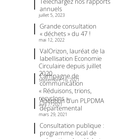
Téléchargez nos rapports
annuels
juillet 5, 2023
Grande consultation
« déchets » du 47 !
mai 12, 2022
ValOrizon, lauréat de la
labellisation Economie
Circulaire depuis juillet
2020
Campagne de
septembre 16, 2021
communication
« Réduisons, trions,
recyclons »
Adoption d’un PLPDMA
avril 7, 2021
départemental
mars 29, 2021
Consultation publique :
programme local de