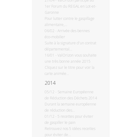
27/04
-
ValOrizon participe au
1er Forum du REGAL en Lot-et-
Garonne
Pour lutter contre le gaspillage
alimentaire,...
06/02
-
Arrivée des bennes
éco-mobilier
Suite à la signature d'un contrat
départemental...
16/01
-
ValOrizon vous souhaite
une très bonne année 2015
Cliquez sur le titre pour voir la
carte animée...
2014
05/12
-
Semaine Européenne
de Réduction des Déchets 2014
Durant la semaine européenne
de réduction des...
01/12
-
5 recettes pour éviter
de gaspiller le pain
Retrouvez nos 5 idées recettes
pour éviter de...