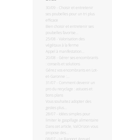
30/09
-
Choisir et entretenir
ses poubelles pour un tri plus
efficace
Bien choisir et entretenir ses
poubelles favorise...
25/08
-
Valorisation des
végétaux à la ferme
Appel à manifestation...
20/08
-
Gérer ses encombrants
: conseils et solutions
Gérez vos encombrants en Lot-
et-Garonne :...
31/07
-
Comment devenir un
pro du recyclage : astuces et
bons plans
Vous souhaitez adopter des
gestes plus...
28/07
-
Idées simples pour
limiter le gaspillage alimentaire
Dans cet article, ValOrizon vous
propose des...
08/07
-
Le Rapport Annuel