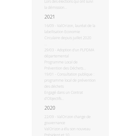
Lors des élections qui ont suivi
la démission...
2021
16/09
-
ValOrizon, lauréat de la
labellisation Economie
Circulaire depuis juillet 2020
...
29/03
-
Adoption d’un PLPDMA
départemental
Programme Local de
Prévention des Déchets...
19/01
-
Consultation publique :
programme local de prévention
des déchets
Engagé dans un Contrat
d’Objectifs...
2020
22/09
-
ValOrizon change de
gouvernance
ValOrizon a élu son nouveau
Président et 10...