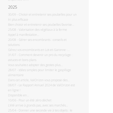
2025
30/09
-
Choisir et entretenir ses poubelles pour un
tri plus efficace
Bien choisir et entretenir ses poubelles favorise...
25/08
-
Valorisation des végétaux à la ferme
Appel à manifestation...
20/08
-
Gérer ses encombrants : conseils et
solutions
Gérez vos encombrants en Lot-et-Garonne :...
31/07
-
Comment devenir un pro du recyclage :
astuces et bons plans
Vous souhaitez adopter des gestes plus...
28/07
-
Idées simples pour limiter le gaspillage
alimentaire
Dans cet article, ValOrizon vous propose des...
08/07
-
Le Rapport Annuel 2024 de ValOrizon est
en ligne !
Disponible en...
10/06
-
Pour un été zéro déchet
L’été arrive à grands pas, avec ses marchés...
25/04
-
Donner une seconde vie à tes objets : le