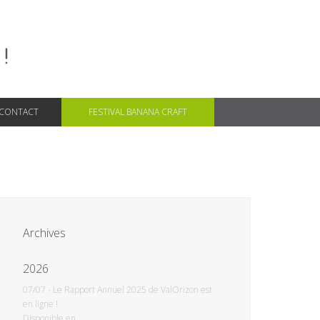
CONTACT
FESTIVAL BANANA CRAFT
Archives
2026
07/07
-
Le Rapport Annuel 2025 de ValOrizon est
en ligne !
Disponible en...