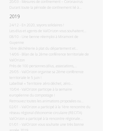
20/03
-
Mesures de confinement – Coronavirus
Durant toute la période de confinement lié à...
2019
24/12
-
En 2020, soyons solidaires !
Les élus et agents de ValOrizon vous souhaitent...
08/10
-
Une benne réemploi à Miramont de
Guyenne
1ère déchèterie à plat du département et...
14/06
-
Bilan de la 2ème conférence territoriale de
ValOrizon
Près de 100 personnes (élus, associations,...
29/05
-
ValOrizon organise sa 2ème conférence
territoriale le 5 juin !
Labellisé « Territoire zéro déchet, zéro...
10/04
-
ValOrizon participe à la semaine
européenne du compostage !
Retrouvez toutes les animations proposées ou...
02/01
-
ValOrizon a participé à la 1ère rencontre du
réseau régional d’économie circulaire (RECITA)
ValOrizon a participé à la rencontre régionale...
01/01
-
ValOrizon vous souhaite une très bonne
année 2019