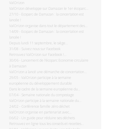
ValOrizon
ValOrizon développe sur Damazan le 1er écoparc...
27/10
-
Ecoparc de Damazan : la concertation est
lancée !
ValOrizon organise dans tout le département des...
14/09
-
Ecoparc de Damazan : la concertation est
lancée !
Depuis lundi 11 septembre, le siège...
31/08
-
Suivez nous sur Facebook
Retrouvez ValOrizon sur Facebook !...
30/06
-
Lancement de l’écoparc Economie circulaire
à Damazan
ValOrizon a lancé une démarche de concertation...
29/05
-
ValOrizon participe à la semaine
européenne du développement durable
Dans le cadre de la semaine européenne du...
07/04
-
Semaine nationale du compostage
ValOrizon participe à la semaine nationale du...
24/02
-
Conférence famille zéro déchet
ValOrizon organise en partenariat avec...
06/02
-
Un guide pour réduire ses déchets
Retrouvez en ligne tous les conseils et recettes...