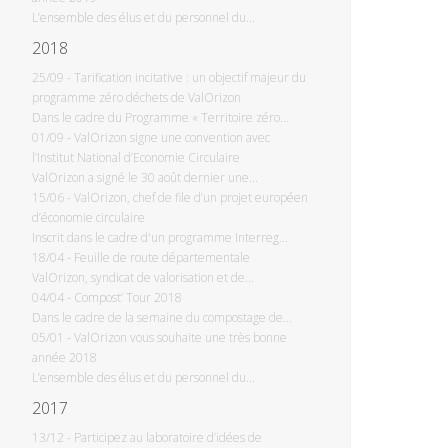
L’ensemble des élus et du personnel du...
2018
25/09
-
Tarification incitative : un objectif majeur du
programme zéro déchets de ValOrizon
Dans le cadre du Programme « Territoire zéro...
01/09
-
ValOrizon signe une convention avec
l’Institut National d’Economie Circulaire
ValOrizon a signé le 30 août dernier une...
15/06
-
ValOrizon, chef de file d’un projet européen
d’économie circulaire
Inscrit dans le cadre d'un programme Interreg...
18/04
-
Feuille de route départementale
ValOrizon, syndicat de valorisation et de...
04/04
-
Compost’ Tour 2018
Dans le cadre de la semaine du compostage de...
05/01
-
ValOrizon vous souhaite une très bonne
année 2018
L’ensemble des élus et du personnel du...
2017
13/12
-
Participez au laboratoire d’idées de