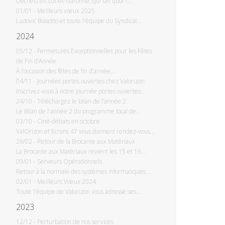
Déchets en Lot-et-Garonne, qui fait quoi ?...
01/01
-
Meilleurs vœux 2025
Ludovic Biasotto et toute l'équipe du Syndicat...
2024
05/12
-
Fermetures Exceptionnelles pour les Fêtes
de Fin d’Année
À l’occasion des fêtes de fin d’année,...
04/11
-
Journées portes ouvertes chez Valorizon
Inscrivez-vous à notre journée portes ouvertes...
24/10
-
Téléchargez le bilan de l’année 2
Le Bilan de l'année 2 du programme local de...
03/10
-
Ciné-débats en octobre
ValOrizon et Ecrans 47 vous donnent rendez-vous...
26/02
-
Retour de la Brocante aux Matériaux
La Brocante aux Matériaux revient les 15 et 16...
09/01
-
Serveurs Opérationnels
Retour à la normale des systèmes informatiques...
02/01
-
Meilleurs Voeux 2024
Toute l'équipe de Valorizon vous adresse ses...
2023
12/12
-
Perturbation de nos services