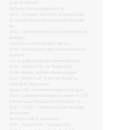
guide du réemploi
ValOrizon, t’invite à (re)découvrir le...
26/03
-
Composter à la maison : le tuto pas à pas
Le Compost représente une manière astucieuse
de...
28/02
-
Comment réduire votre consommation de
plastique ?
Aujourd’hui, la réduction de l’usage du...
05/02
-
Les bons gestes pour trier vos déchets au
quotidien
voici un guide pratique qui reprend les règles...
03/02
-
Podcast 47FM – 1er février 2025
Tri des déchets : les bons réflexes à adopter,...
30/01
-
Banana Craft : le premier festival qui
bouscule les règles du jeu
Banana Craft, un événement placé sous le signe...
30/01
-
La Brocante aux Matériaux revient en 2025
la Brocante aux Matériaux se tiendra les 21 et...
30/01
-
En 2025 – Continuons de trier les restes
alimentaires
ValOrizon a créé le site internet...
20/01
-
Podcast 47FM – 18 janvier 2025