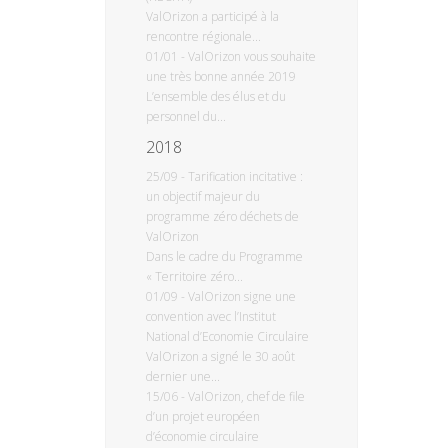
ValOrizon a participé à la
rencontre régionale...
01/01
-
ValOrizon vous souhaite
une très bonne année 2019
L’ensemble des élus et du
personnel du...
2018
25/09
-
Tarification incitative :
un objectif majeur du
programme zéro déchets de
ValOrizon
Dans le cadre du Programme
« Territoire zéro...
01/09
-
ValOrizon signe une
convention avec l’Institut
National d’Economie Circulaire
ValOrizon a signé le 30 août
dernier une...
15/06
-
ValOrizon, chef de file
d’un projet européen
d’économie circulaire