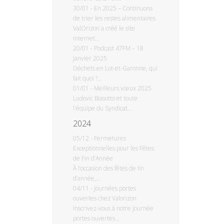
30/01
-
En 2025 – Continuons
de trier les restes alimentaires
ValOrizon a créé le site
internet...
20/01
-
Podcast 47FM – 18
janvier 2025
Déchets en Lot-et-Garonne, qui
fait quoi ?...
01/01
-
Meilleurs vœux 2025
Ludovic Biasotto et toute
l'équipe du Syndicat...
2024
05/12
-
Fermetures
Exceptionnelles pour les Fêtes
de Fin d’Année
À l’occasion des fêtes de fin
d’année,...
04/11
-
Journées portes
ouvertes chez Valorizon
Inscrivez-vous à notre journée
portes ouvertes...