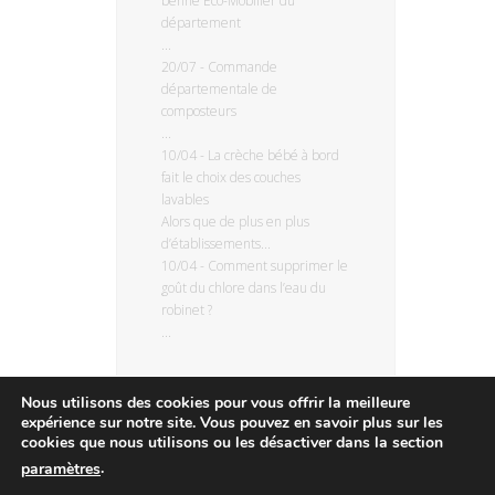
benne Eco-Mobilier du
département
...
20/07
-
Commande
départementale de
composteurs
...
10/04
-
La crèche bébé à bord
fait le choix des couches
lavables
Alors que de plus en plus
d’établissements...
10/04
-
Comment supprimer le
goût du chlore dans l’eau du
robinet ?
...
Nous utilisons des cookies pour vous offrir la meilleure
expérience sur notre site. Vous pouvez en savoir plus sur les
cookies que nous utilisons ou les désactiver dans la section
.
paramètres