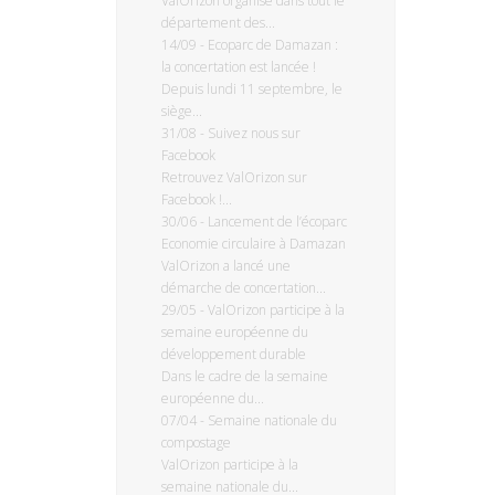
ValOrizon organise dans tout le
département des...
14/09
-
Ecoparc de Damazan :
la concertation est lancée !
Depuis lundi 11 septembre, le
siège...
31/08
-
Suivez nous sur
Facebook
Retrouvez ValOrizon sur
Facebook !...
30/06
-
Lancement de l’écoparc
Economie circulaire à Damazan
ValOrizon a lancé une
démarche de concertation...
29/05
-
ValOrizon participe à la
semaine européenne du
développement durable
Dans le cadre de la semaine
européenne du...
07/04
-
Semaine nationale du
compostage
ValOrizon participe à la
semaine nationale du...