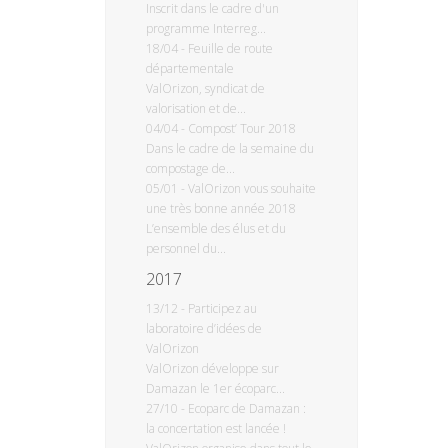
Inscrit dans le cadre d'un
programme Interreg...
18/04
-
Feuille de route
départementale
ValOrizon, syndicat de
valorisation et de...
04/04
-
Compost’ Tour 2018
Dans le cadre de la semaine du
compostage de...
05/01
-
ValOrizon vous souhaite
une très bonne année 2018
L’ensemble des élus et du
personnel du...
2017
13/12
-
Participez au
laboratoire d’idées de
ValOrizon
ValOrizon développe sur
Damazan le 1er écoparc...
27/10
-
Ecoparc de Damazan :
la concertation est lancée !