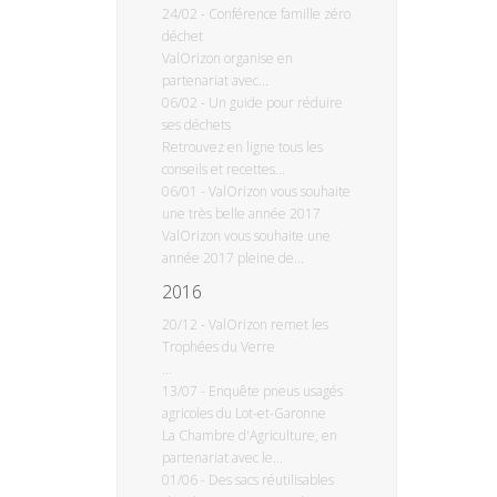
24/02
-
Conférence famille zéro
déchet
ValOrizon organise en
partenariat avec...
06/02
-
Un guide pour réduire
ses déchets
Retrouvez en ligne tous les
conseils et recettes...
06/01
-
ValOrizon vous souhaite
une très belle année 2017
ValOrizon vous souhaite une
année 2017 pleine de...
2016
20/12
-
ValOrizon remet les
Trophées du Verre
...
13/07
-
Enquête pneus usagés
agricoles du Lot-et-Garonne
La Chambre d'Agriculture, en
partenariat avec le...
01/06
-
Des sacs réutilisables