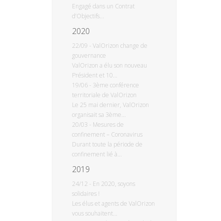
Engagé dans un Contrat
d’Objectifs...
2020
22/09
-
ValOrizon change de
gouvernance
ValOrizon a élu son nouveau
Président et 10...
19/06
-
3ème conférence
territoriale de ValOrizon
Le 25 mai dernier, ValOrizon
organisait sa 3ème...
20/03
-
Mesures de
confinement – Coronavirus
Durant toute la période de
confinement lié à...
2019
24/12
-
En 2020, soyons
solidaires !
Les élus et agents de ValOrizon
vous souhaitent...