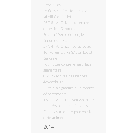
recyclables
Le Conseil départemental a
labellisé en juillet...
25/06
-
ValOrizon partenaire
du festival Garorock
Pour sa 19ème édition, le
Garorock met...
27/04
-
ValOrizon participe au
1er Forum du REGAL en Lot-et-
Garonne
Pour lutter contre le gaspillage
alimentaire,...
06/02
-
Arrivée des bennes
éco-mobilier
Suite à la signature d'un contrat
départemental...
16/01
-
ValOrizon vous souhaite
une très bonne année 2015
Cliquez sur le titre pour voir la
carte animée...
2014