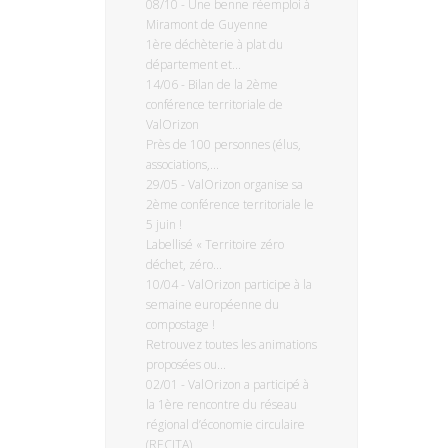
08/10
-
Une benne réemploi à
Miramont de Guyenne
1ère déchèterie à plat du
département et...
14/06
-
Bilan de la 2ème
conférence territoriale de
ValOrizon
Près de 100 personnes (élus,
associations,...
29/05
-
ValOrizon organise sa
2ème conférence territoriale le
5 juin !
Labellisé « Territoire zéro
déchet, zéro...
10/04
-
ValOrizon participe à la
semaine européenne du
compostage !
Retrouvez toutes les animations
proposées ou...
02/01
-
ValOrizon a participé à
la 1ère rencontre du réseau
régional d’économie circulaire
(RECITA)