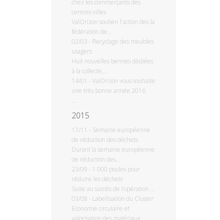
chez les commerçants des
centres villes
ValOrizon soutien l'action des la
fédération de...
02/03
-
Recyclage des meubles
usagers
Huit nouvelles bennes dédiées
à la collecte,...
14/01
-
ValOrizon vous souhaite
une très bonne année 2016
...
2015
17/11
-
Semaine européenne
de réduction des déchets
Durant la semaine européenne
de réduction des...
23/09
-
1 000 poules pour
réduire les déchets
Suite au succès de l’opération ...
03/08
-
Labellisation du Cluster
Economie circulaire et
valorisation des matériaux