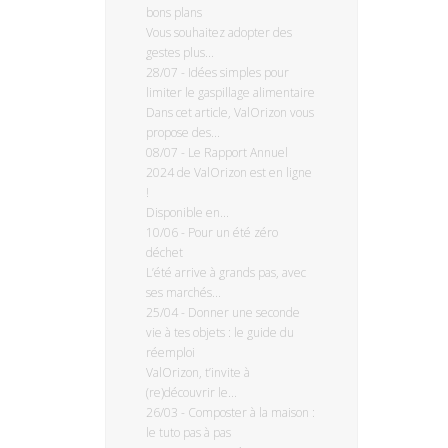
bons plans
Vous souhaitez adopter des
gestes plus...
28/07
-
Idées simples pour
limiter le gaspillage alimentaire
Dans cet article, ValOrizon vous
propose des...
08/07
-
Le Rapport Annuel
2024 de ValOrizon est en ligne
!
Disponible en...
10/06
-
Pour un été zéro
déchet
L’été arrive à grands pas, avec
ses marchés...
25/04
-
Donner une seconde
vie à tes objets : le guide du
réemploi
ValOrizon, t’invite à
(re)découvrir le...
26/03
-
Composter à la maison :
le tuto pas à pas